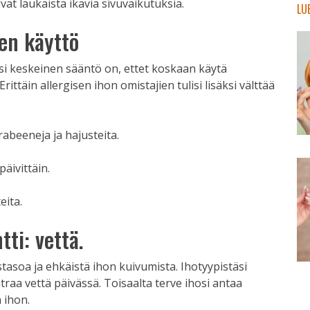
vat laukaista ikäviä sivuvaikutuksia.
LU
den käyttö
Yksi keskeinen sääntö on, ettet koskaan käytä
 Erittäin allergisen ihon omistajien tulisi lisäksi välttää
rabeeneja ja hajusteita.
äivittäin.
eita.
ti: vettä.
tasoa ja ehkäistä ihon kuivumista. Ihotyypistäsi
traa vettä päivässä. Toisaalta terve ihosi antaa
 ihon.