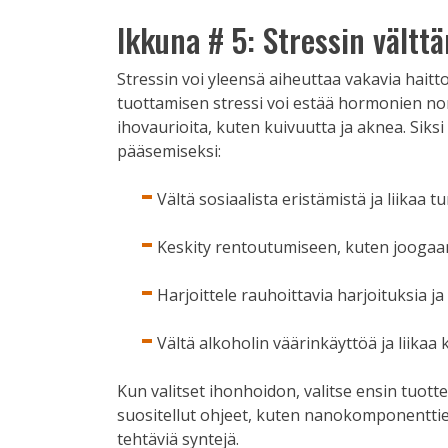
Ikkuna # 5: Stressin vältt
Stressin voi yleensä aiheuttaa vakavia haitt
tuottamisen stressi voi estää hormonien nor
ihovaurioita, kuten kuivuutta ja aknea. Siks
pääsemiseksi:
Vältä sosiaalista eristämistä ja liikaa 
Keskity rentoutumiseen, kuten joogaan
Harjoittele rauhoittavia harjoituksia ja t
Vältä alkoholin väärinkäyttöä ja liikaa k
Kun valitset ihonhoidon, valitse ensin tuotte
suositellut ohjeet, kuten nanokomponenttien
tehtäviä syntejä.