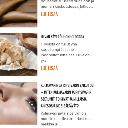
nousseet suureen suosioon ja
monien keskuudessa. Jotkut…
LUE LISÄÄ
HIIVAN KÄYTTÖ IHONHOITOSSA
Hiivoista on tullut yhä
suositumpi lisäaine
ihonhoitotuotteissa. Hiiva on
yksi…
LUE LISÄÄ
KULMAVÄRIN JA RIPSIVÄRIN VAIKUTUS
– MITEN KULMAVÄRIN JA RIPSIVÄRIN
SEERUMIT TOIMIVAT JA MILLAISIA
AINESOSIA NE SISÄLTÄVÄT?
Kulmaväri ja/tai ripsiväri on
monille naisille elintärkeä osa
meikkiä ja…