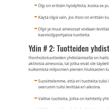
Öljy on erittäin hyödyllistä, koska se p
Käytä öljyä vain, jos ihosi on erittäin k
Öljyt ja muut ainesosat voidaan levittä
kasvisöljypohjaisia ​​tuotteita.
Ydin # 2: Tuotteiden yhdi
Ihonhoitotuotteiden yhdistämisellä on haittapu
aktiivisia ainesosia, tai jotka eivät ole täydel
kulkemista miljoonien pienien hiukkasten ka
Suosittelemme, että eri tuotteita tulis
seerumin tulisi levittää eri aikoina.
Valitse tuotteita, jotka on kehitetty 