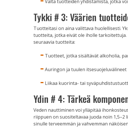
Vältä tuotteiden yhdistämistä, jotka voi
Tykki # 3: Väärien tuottei
Tuotteitasi on aina valittava huolellisesti. 
tuotteita, jotka eivät ole iholle tarkoitettuja.
seuraavia tuotteita:
Tuotteet, jotka sisältävät alkoholia, pa
Auringon ja tuulen itsesuojeluvälineet p
Liikaa kuorinta- tai syväpuhdistustuott
Ydin # 4: Tärkeä komponent
Veden nauttiminen voi ylläpitää ihonkosteus
riippuen on suositeltavaa juoda noin 1,5–2 li
sinulle terveemmän ja vahvemman näköisen