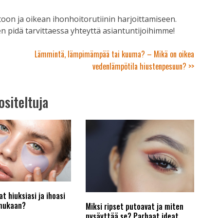
toon ja oikean ihonhoitorutiinin harjoittamiseen.
n pidä tarvittaessa yhteyttä asiantuntijoihimme!
Lämmintä, lämpimämpää tai kuuma? – Mikä on oikea
vedenlämpötila hiustenpesuun? >>
ositeltuja
t hiuksiasi ja ihoasi
mukaan?
Miksi ripset putoavat ja miten
pysäyttää se? Parhaat ideat