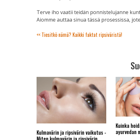
Terve iho vaatii teidän ponnistelujanne kun
Aiomme auttaa sinua tässä prosessissa, jote
Artikkelien
<< Tiesitkö nämä? Kaikki faktat ripsiväristä!
selaus
Su
Kuinka hoida
ayurvedan 
Kulmavärin ja ripsivärin vaikutus -
Miten kulmavärin ja ripsivärin