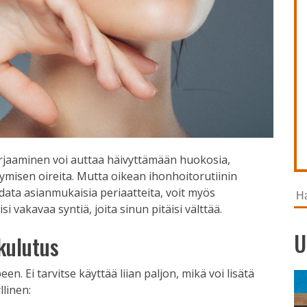
rjaaminen voi auttaa häivyttämään huokosia,
ymisen oireita. Mutta oikean ihonhoitorutiinin
data asianmukaisia ​​periaatteita, voit myös
Ha
si vakavaa syntiä, joita sinun pitäisi välttää.
U
 kulutus
n. Ei tarvitse käyttää liian paljon, mikä voi lisätä
llinen: