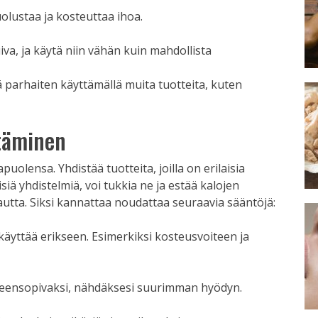
uolustaa ja kosteuttaa ihoa.
uiva, ja käytä niin vähän kuin mahdollista
ä parhaiten käyttämällä muita tuotteita, kuten
stäminen
olensa. Yhdistää tuotteita, joilla on erilaisia ​​
lisiä yhdistelmiä, voi tukkia ne ja estää kalojen
utta. Siksi kannattaa noudattaa seuraavia sääntöjä:
i käyttää erikseen. Esimerkiksi kosteusvoiteen ja
yhteensopivaksi, nähdäksesi suurimman hyödyn.