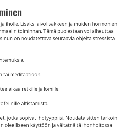
äminen
oja iholle. Lisäksi aivolisäkkeen ja muiden hormonien
maalin toiminnan. Tämä puolestaan ​​voi aiheuttaa
i sinun on noudatettava seuraavia ohjeita stressistä
tuntemuksia.
 tai meditaatioon.
ee aikaa retkille ja lomille.
ofeiinille altistamista.
et, jotka sopivat ihotyyppiisi. Noudata sitten tarkoin
 oleelliseen käyttöön ja vältätnäitä ihonhoitossa