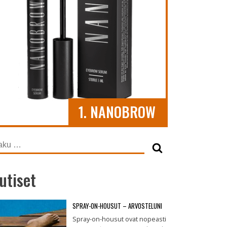
1. NANOBROW
ku:
utiset
SPRAY-ON-HOUSUT – ARVOSTELUNI
Spray-on-housut ovat nopeasti