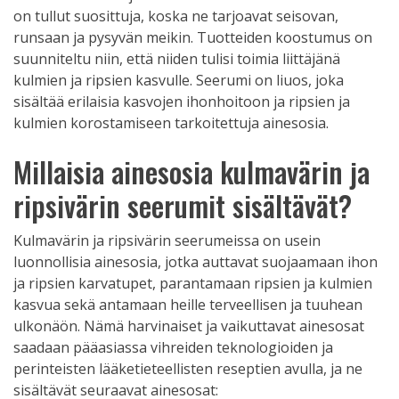
on tullut suosittuja, koska ne tarjoavat seisovan,
runsaan ja pysyvän meikin. Tuotteiden koostumus on
suunniteltu niin, että niiden tulisi toimia liittäjänä
kulmien ja ripsien kasvulle. Seerumi on liuos, joka
sisältää erilaisia kasvojen ihonhoitoon ja ripsien ja
kulmien korostamiseen tarkoitettuja ainesosia.
Millaisia ainesosia kulmavärin ja
ripsivärin seerumit sisältävät?
Kulmavärin ja ripsivärin seerumeissa on usein
luonnollisia ainesosia, jotka auttavat suojaamaan ihon
ja ripsien karvatupet, parantamaan ripsien ja kulmien
kasvua sekä antamaan heille terveellisen ja tuuhean
ulkonäön. Nämä harvinaiset ja vaikuttavat ainesosat
saadaan pääasiassa vihreiden teknologioiden ja
perinteisten lääketieteellisten reseptien avulla, ja ne
sisältävät seuraavat ainesosat: