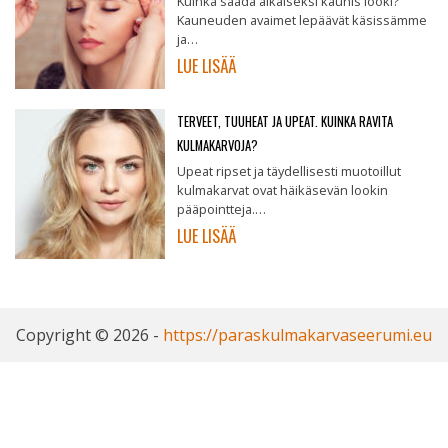
Kuinka saada aikaiseksi kaunis looki?
Kauneuden avaimet lepäävät käsissämme
ja…
LUE LISÄÄ
TERVEET, TUUHEAT JA UPEAT. KUINKA RAVITA
KULMAKARVOJA?
Upeat ripset ja täydellisesti muotoillut
kulmakarvat ovat häikäsevän lookin
pääpointteja.…
LUE LISÄÄ
Copyright © 2026 -
https://paraskulmakarvaseerumi.eu