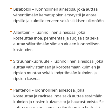
Bisabololi – luonnollinen ainesosa, joka auttaa
vähentämään karvatuppien ärsytystä ja antaa
ripsille ja kulmille terveen sekä silkkisen ulkonäön.
Allantoiini – luonnollinen ainesosa, joka
kosteuttaa ihoa, pehmentää ja suojaa sitä sekä
auttaa säilyttämään silmien alueen luonnollisen
kosteuden.
Sitruunankuoriuute – luonnollinen ainesosa, joka
auttaa vahvistamaan ja korostamaan kulmien ja
ripsien muotoa sekä kiihdyttämään kulmien ja
ripsien kasvua.
Pantenoli – luonnollinen ainesosa, joka
kosteuttaa ja ravitsee ihoa sekä auttaa estämään
kulmien ja ripsien kuivumista ja haurastumista. Se
auttaa myös suojaamaan silmäluomien herkältä