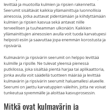
levittää ja muotoilla kulmien ja ripsien rakennetta.
Seerumit sisältävät kaikkia yllämainittuja luonnollisia
ainesosia, jotka auttavat pidentämään ja kiihdyttämään
kulmien ja ripsien kasvua sekä antavat niille
terveellisen ja tuuheamman ulkonäön. Kaikkien
yllämainittujen ainesosien avulla voit tuoda karvatupesi
helposti esiin ja saavuttaa jopa enemmän korostusta ja
ripsiväriä.
Kulmavärin ja ripsivärin seerumit on helppo levittää
kulmille ja ripsille. Ne tulevat yleensä pienessä
putkilossa, joka sisältää pientä harjaa tai aplikaattoria,
jonka avulla voit säädellä tuotteen määrää ja levittää
kulmavärin ja ripsivärin seerumit haluamallesi alueelle.
Seerumi on jaettu karvatuppien väleihin, jotta ne voivat
tunkeutua syvemmälle ja aloittaa kasvuprosessin.
Mitkä ovat kulmavärin ja