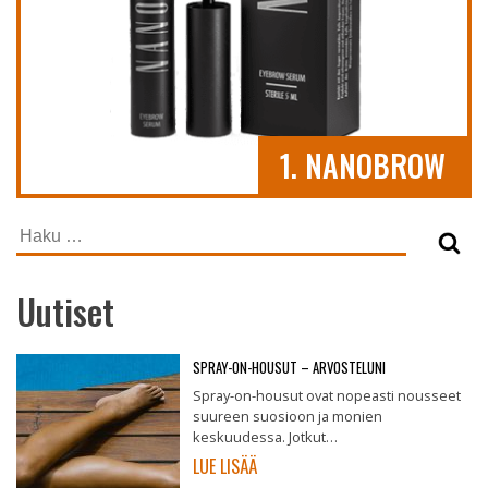
1. NANOBROW
Haku:
Uutiset
SPRAY-ON-HOUSUT – ARVOSTELUNI
Spray-on-housut ovat nopeasti nousseet
suureen suosioon ja monien
keskuudessa. Jotkut…
LUE LISÄÄ